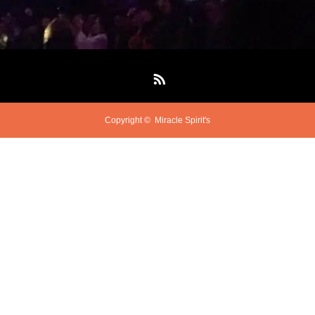
RSS
Copyright ©
Miracle Spirit's