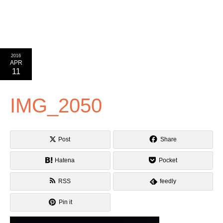
2016
APR
11
IMG_2050
Post
Share
Hatena
Pocket
RSS
feedly
Pin it