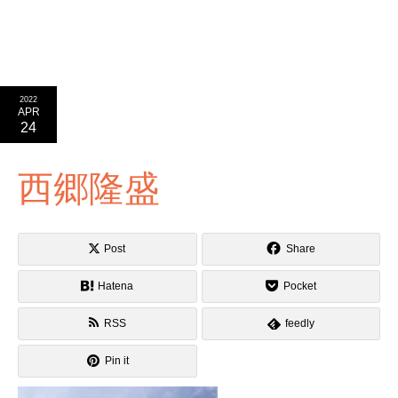
2022
APR
24
西郷隆盛
Post
Share
Hatena
Pocket
RSS
feedly
Pin it