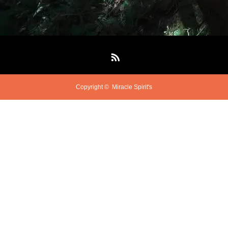
RSS
Copyright ©
Miracle Spirit's