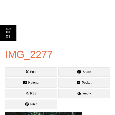
2016
JUL
01
IMG_2277
Post
Share
Hatena
Pocket
RSS
feedly
Pin it