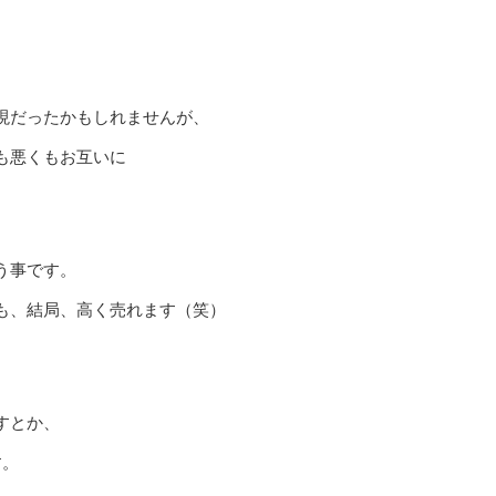
現だったかもしれませんが、
も悪くもお互いに
）
う事です。
も、結局、高く売れます（笑）
すとか、
す。