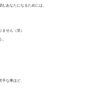
望むあなたになるためには、
りません（笑）
う。
。
苦手な事ほど、