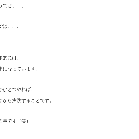
うでは、、、
では、、、
果的には、
事になっています。
かひとつやれば、
ながら実践することです。
る事です（笑）