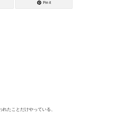
Pin it
われたことだけやっている、
。。。