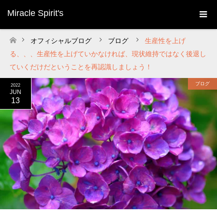
Miracle Spirit's
オフィシャルブログ
ブログ
生産性を上げ
ホーム
る、、、生産性を上げていかなければ、現状維持ではなく後退し
ていくだけだということを再認識しましょう！
ブログ
2022
JUN
13