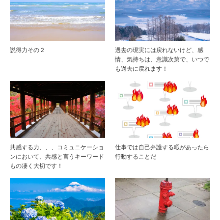
説得力その２
過去の現実には戻れないけど、感
情、気持ちは、意識次第で、いつで
も過去に戻れます！
共感する力、、、コミュニケーショ
仕事では自己弁護する暇があったら
ンにおいて、共感と言うキーワード
行動することだ
もの凄く大切です！