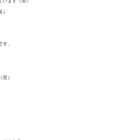
ています（笑）
笑）
、
です。
（笑）