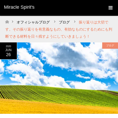
Miracle Spirit's
オフィシャルブログ
ブログ
振り返りは大切で
ホーム
す。その振り返りを有意義なもの、有効なものにするためにも判
断できる材料を日々残すようにしていきましょう！
ブログ
2020
JUN
26