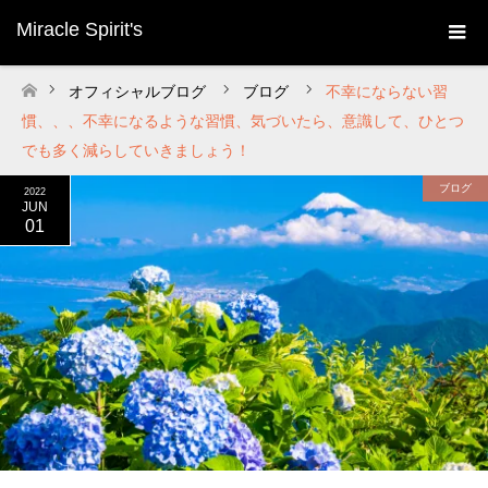
Miracle Spirit's
オフィシャルブログ
ブログ
不幸にならない習
ホーム
慣、、、不幸になるような習慣、気づいたら、意識して、ひとつ
でも多く減らしていきましょう！
ブログ
2022
JUN
01