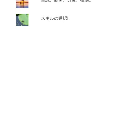
至誠、勤労、分度、推譲。
スキルの選択!