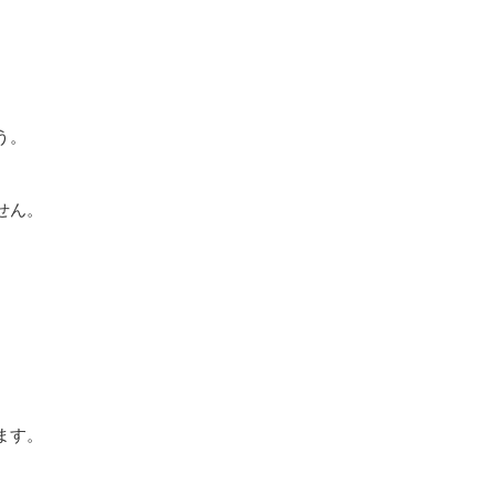
う。
せん。
。
ます。