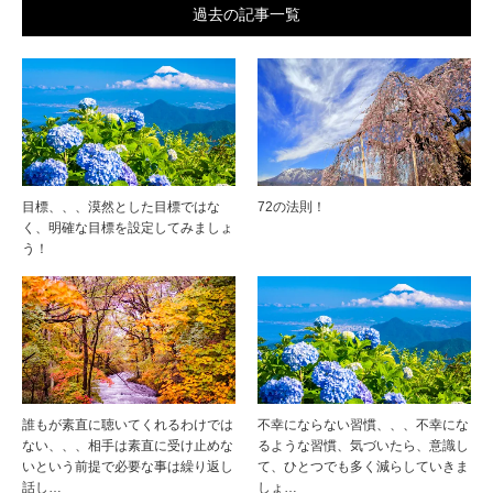
過去の記事一覧
目標、、、漠然とした目標ではな
72の法則！
く、明確な目標を設定してみましょ
う！
誰もが素直に聴いてくれるわけでは
不幸にならない習慣、、、不幸にな
ない、、、相手は素直に受け止めな
るような習慣、気づいたら、意識し
いという前提で必要な事は繰り返し
て、ひとつでも多く減らしていきま
話し…
しょ…