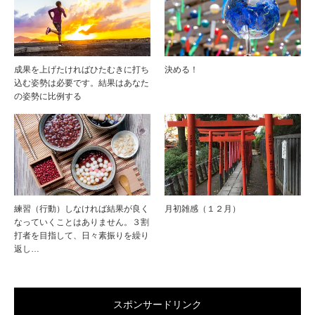
成果を上げたければひたむきに打ち
決める！
込む姿勢は必要です。結果はあなた
の姿勢に比例する
練習（行動）しなければ結果が良く
月初雑感（１２月）
なっていくことはありません。３割
打者を目指して、日々素振りを繰り
返し…
スポンサードリンク