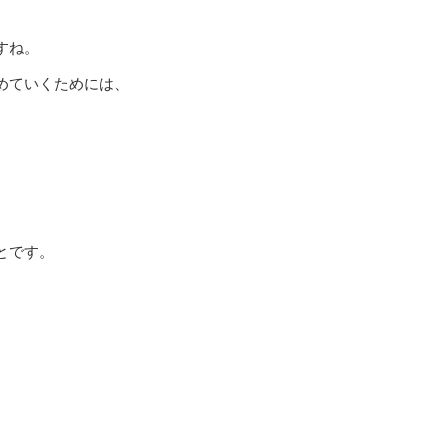
すね。
めていくためには、
とです。
、