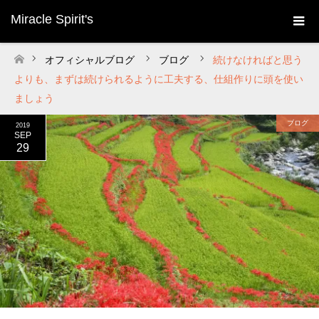
Miracle Spirit's
オフィシャルブログ
ブログ
続けなければと思う
ホーム
よりも、まずは続けられるように工夫する、仕組作りに頭を使い
ましょう
ブログ
2019
SEP
29