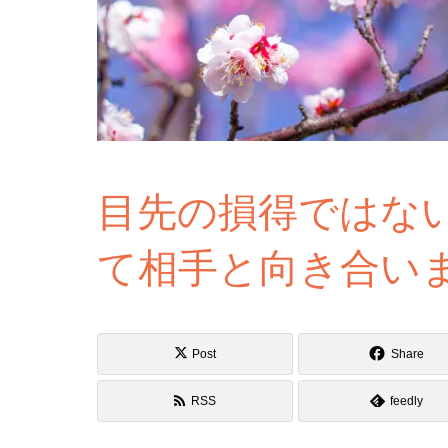
目先の損得ではな
て相手と向き合い
Post
Share
RSS
feedly