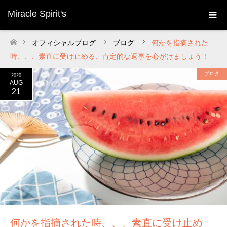
Miracle Spirit's
オフィシャルブログ
ブログ
何かを指摘された
ホーム
時、、、素直に受け止める、肯定的な返事を心がけましょう！
ブログ
2020
AUG
21
何かを指摘された時、、、素直に受け止め