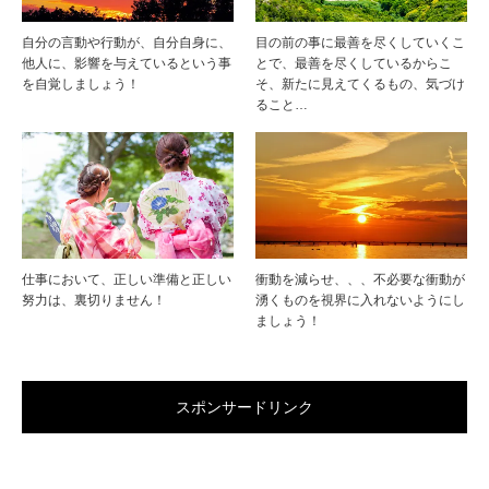
自分の言動や行動が、自分自身に、
目の前の事に最善を尽くしていくこ
他人に、影響を与えているという事
とで、最善を尽くしているからこ
を自覚しましょう！
そ、新たに見えてくるもの、気づけ
ること…
仕事において、正しい準備と正しい
衝動を減らせ、、、不必要な衝動が
努力は、裏切りません！
湧くものを視界に入れないようにし
ましょう！
スポンサードリンク