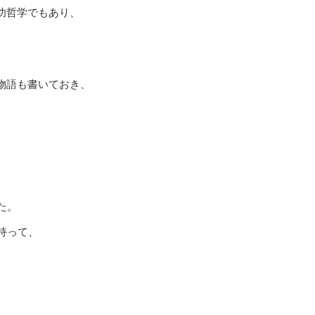
功哲学でもあり、
物語も書いておき、
た。
持って、