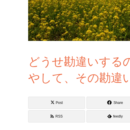
どうせ勘違いする
やして、その勘違
Post
Share
RSS
feedly