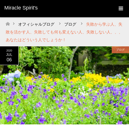
Miracle Spirit's
オフィシャルブログ
ブログ
失敗から学ぶ人、失
ホーム
敗を活かす人、失敗しても何も変えない人、失敗しない人、、、
あなたはどういう人でしょうか！
ブログ
2020
JUL
06