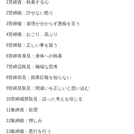
1苦締貪：執着する心
2苦締瞋：許せない怒り
3苦締癡：道理が分からず愚痴を言う
4苦締慢：おごり、高ぶり
5苦締疑：正しい事を疑う
6苦締有身見：身体への執着
7苦締辺執見：極端な思考
8苦締邪見：因果応報を知らない
9苦締見取見：間違いを正しいと思い込む
10苦締戒禁取見：誤った考えを信じる
11集締貪：欲望
12集締瞋：憎しみ
13集締癡：悪行を行う