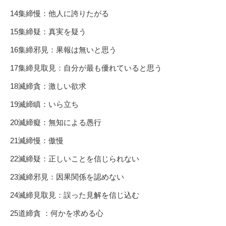
14集締慢：他人に誇りたがる
15集締疑：真実を疑う
16集締邪見：果報は無いと思う
17集締見取見：自分が最も優れていると思う
18滅締貪：激しい欲求
19滅締瞋：いら立ち
20滅締癡：無知による愚行
21滅締慢：傲慢
22滅締疑：正しいことを信じられない
23滅締邪見：因果関係を認めない
24滅締見取見：誤った見解を信じ込む
25道締貪 ：何かを求める心