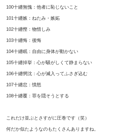
100十纏無愧：他者に恥じないこと
101十纏嫉：ねたみ・嫉妬
102十纏慳：物惜しみ
103十纏悔：後悔
104十纏眠：自由に身体が動かない
105十纏掉挙：心が騒がしくて静まらない
106十纏惘沈：心が滅入ってふさぎ込む
107十纏忿：憤怒
108十纏覆：罪を隠そうとする
これだけ並ぶとさすがに圧巻です（笑）
何だか似たようなのもたくさんありますね。