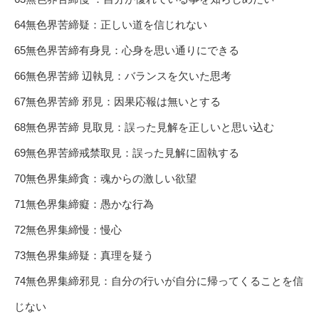
64無色界苦締疑：正しい道を信じれない
65無色界苦締有身見：心身を思い通りにできる
66無色界苦締 辺執見：バランスを欠いた思考
67無色界苦締 邪見：因果応報は無いとする
68無色界苦締 見取見：誤った見解を正しいと思い込む
69無色界苦締戒禁取見：誤った見解に固執する
70無色界集締貪：魂からの激しい欲望
71無色界集締癡：愚かな行為
72無色界集締慢：慢心
73無色界集締疑：真理を疑う
74無色界集締邪見：自分の行いが自分に帰ってくることを信
じない