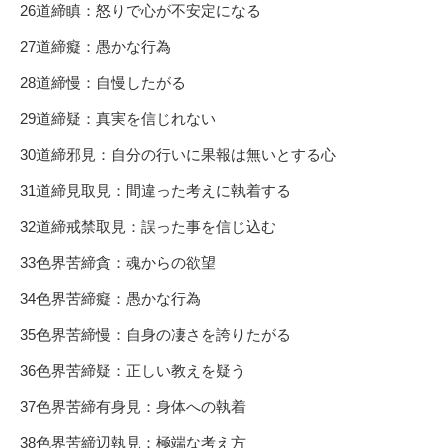
26道締瞋：怒りで心が不安定になる
27道締癡：愚かな行為
28道締慢：自慢したがる
29道締疑：真実を信じれない
30道締邪見：自分の行いに果報は無いとする心
31道締見取見：間違った考えに執着する
32道締戒禁取見：誤った事を信じ込む
33色界苦締貪：魂からの欲望
34色界苦締癡：愚かな行為
35色界苦締慢：自身の凄さを誇りたがる
36色界苦締疑：正しい教えを疑う
37色界苦締有身見：身体への執着
38色界苦締辺執見：極端な考え方