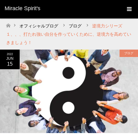
Miracle Spirit's
オフィシャルブログ
ブログ
逆境力シリーズ
ホーム
１、、、打たれ強い自分を作っていくために、逆境力を高めてい
きましょう！
ブログ
2022
JUN
15