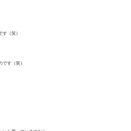
、
です（笑）
のです（笑）