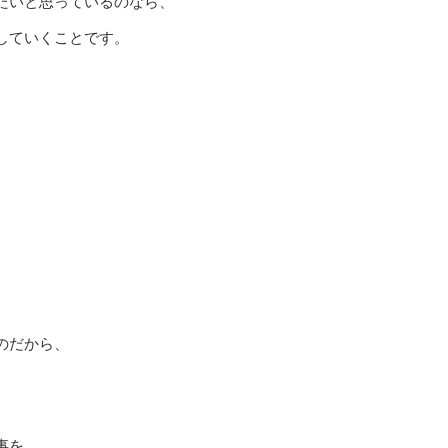
たいと思っているのなら、
していくことです。
、
のだから、
事を、