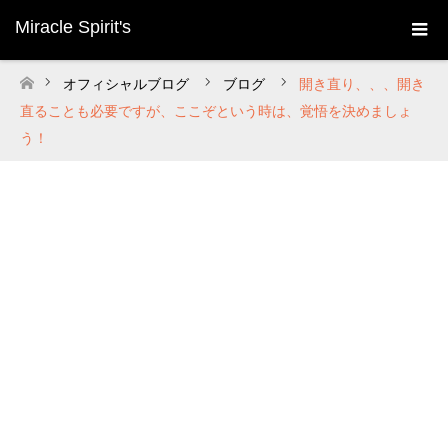
Miracle Spirit's
オフィシャルブログ
ブログ
開き直り、、、開き
ホーム
直ることも必要ですが、ここぞという時は、覚悟を決めましょ
う！