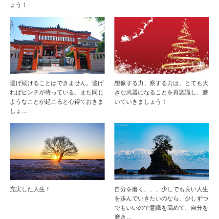
ょう！
逃げ続けることはできません。逃げ
想像する力、察する力は、とても大
ればピンチが待っている、また同じ
きな武器になることを再認識し、磨
ようなことが起こると心得ておきま
いていきましょう！
しょ…
充実した人生！
自分を磨く、、、少しでも良い人生
を歩んでいきたいのなら、少しずつ
でもいいので意識を高めて、自分を
磨き…