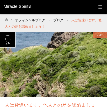
Miracle Spirit's
オフィシャルブログ
ブログ
人は皆違います。他
ホーム
人との差を認めましょう！
ブログ
2020
FEB
24
人は皆違います。他人との差を認めましょ