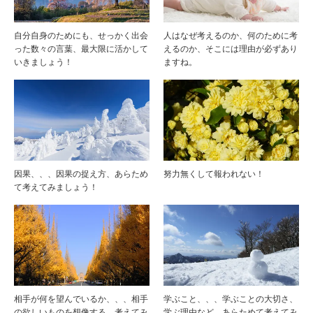
自分自身のためにも、せっかく出会
人はなぜ考えるのか、何のために考
った数々の言葉、最大限に活かして
えるのか、そこには理由が必ずあり
いきましょう！
ますね。
因果、、、因果の捉え方、あらため
努力無くして報われない！
て考えてみましょう！
相手が何を望んでいるか、、、相手
学ぶこと、、、学ぶことの大切さ、
の欲しいものを想像する、考えてみ
学ぶ理由など、あらためて考えてみ