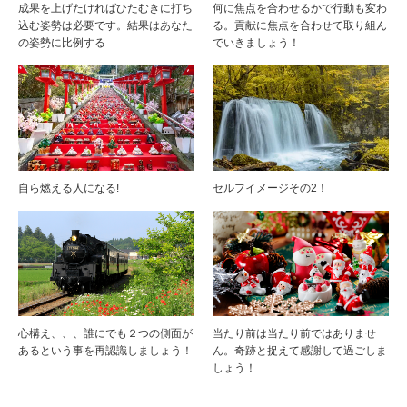
成果を上げたければひたむきに打ち
何に焦点を合わせるかで行動も変わ
込む姿勢は必要です。結果はあなた
る。貢献に焦点を合わせて取り組ん
の姿勢に比例する
でいきましょう！
自ら燃える人になる!
セルフイメージその2！
心構え、、、誰にでも２つの側面が
当たり前は当たり前ではありませ
あるという事を再認識しましょう！
ん。奇跡と捉えて感謝して過ごしま
しょう！