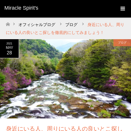
Miracle Spirit's
オフィシャルブログ
ブログ
身近にいる人、周り
ホーム
にいる人の良いとこ探しを徹底的にしてみましょう！
ブログ
2021
MAY
28
身近にいる人、周りにいる人の良いとこ探し