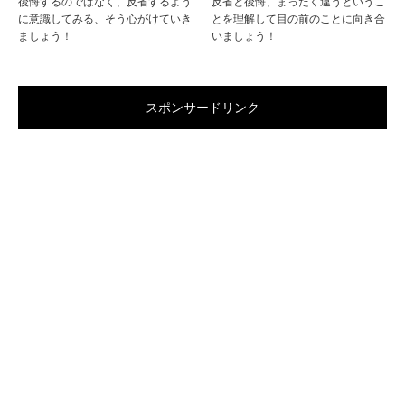
後悔するのではなく、反省するよう
反省と後悔、まったく違うというこ
に意識してみる、そう心がけていき
とを理解して目の前のことに向き合
ましょう！
いましょう！
スポンサードリンク