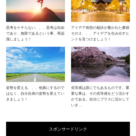
思考をケチらない、、、思考は自由
アイデア発想の秘訣が書かれた書籍
であり、無限であるという事、再認
その２、、、アイデアを生み出すヒ
識しましょう！
ントを見つけましょう！
姿勢を変える、、、他責にするので
劣等感は誰にでもあるものです。重
はなく、自分自身の姿勢を変えてい
要な事は、その劣等感をどう活かす
きましょう！
かである。自分にプラスに活かして
いき…
スポンサードリンク