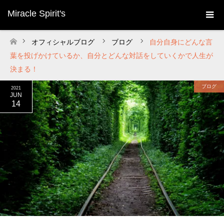
Miracle Spirit's
オフィシャルブログ
ブログ
自分自身にどんな言
ホーム
葉を投げかけているか、自分とどんな対話をしていくかで人生が
決まる！
ブログ
2021
JUN
14