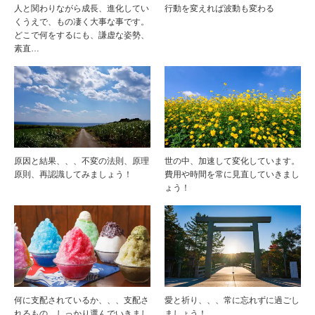
人と関わりながら成長、進化してい
行動を変えれば波動も変わる
くうえで、もの凄く大事な事です。
どこで何をするにも、謙虚な姿勢、
素直…
原因と結果、、、不変の法則、原理
世の中、加速して変化しています。
原則、再認識してみましょう！
費用や時間を常に見直していきまし
ょう！
何に支配されているか、、、支配さ
愛と祈り、、、常に忘れずに過ごし
れるもの、しっかり選んでいきまし
ましょう！