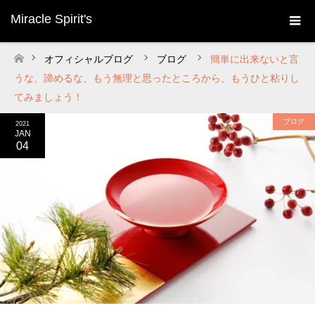
Miracle Spirit's
オフィシャルブログ
ブログ
簡単に出来ないと言
ホーム
うな、諦めるな、もう無理と思ったところから、もうひと粘りし
てみましょう！
ブログ
2021
JAN
04